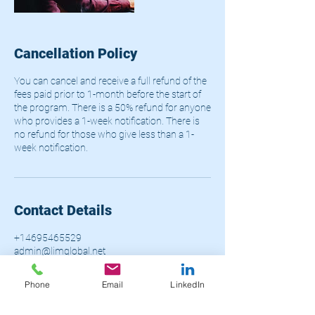
Cancellation Policy
You can cancel and receive a full refund of the
fees paid prior to 1-month before the start of
the program. There is a 50% refund for anyone
who provides a 1-week notification. There is
no refund for those who give less than a 1-
week notification.
Contact Details
+14695465529
admin@limglobal.net
Houston, TX, USA
Phone
Email
LinkedIn