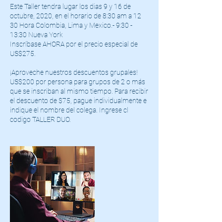
Este Taller tendra lugar los dias 9 y 16 de
octubre, 2020, en el horario de 8:30 am a 12
30 Hora Colombia, Lima y Mexico.- 9:30 -
13:30 Nueva York
Inscríbase AHORA por el precio especial de
US$275.
¡Aproveche nuestros descuentos grupales!
US$200 por persona para grupos de 2 o más
que se inscriban al mismo tiempo. Para recibir
el descuento de $75, pague individualmente e
indique el nombre del colega. Ingrese cl
codigo TALLER DUO.